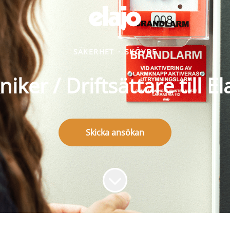
SÄKERHET
·
SKÖVDE
iker / Driftsättare till E
Skicka ansökan