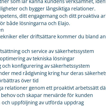
tner som lär känna kundens verksamhet, ident
ligheter och bygger långsiktiga relationer.
etens, ditt engagemang och ditt proaktiva ar
ör både lösningarna och Elajo.
en
kniker eller driftsättare kommer du bland an
riftsättning och service av säkerhetssystem
optimering av tekniska lösningar
och konfigurering av säkerhetssystem
nder med rådgivning kring hur deras säkerhet
örbättras över tid
ga relationer genom ett proaktivt arbetssätt d
ya behov och skapar mervärde för kunden
och uppföljning av utförda uppdrag