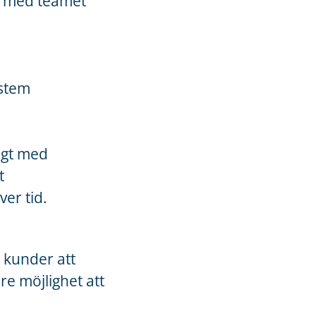
s med teamet
ystem
ligt med
t
er tid.
a kunder att
e möjlighet att