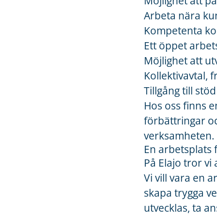
Möjlighet att 
Arbeta nära kun
Kompetenta kol
Ett öppet arbet
Möjlighet att 
Kollektivavtal,
Tillgång till st
Hos oss finns en
förbättringar 
verksamheten. S
En arbetsplats f
På Elajo tror vi
Vi vill vara en 
skapa trygga v
utvecklas, ta an