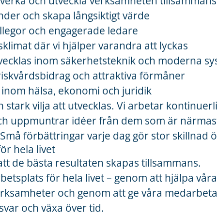
påverka och utveckla verksamheten tillsamman
der och skapa långsiktigt värde
legor och engagerade ledare
sklimat där vi hjälper varandra att lyckas
utvecklas inom säkerhetsteknik och moderna s
 friskvårdsbidrag och attraktiva förmåner
öd inom hälsa, ekonomi och juridik
 stark vilja att utvecklas. Vi arbetar kontinuer
och uppmuntrar idéer från dem som är närmas
må förbättringar varje dag gör stor skillnad öv
ör hela livet
 att de bästa resultaten skapas tillsammans.
arbetsplats för hela livet – genom att hjälpa vår
erksamheter och genom att ge våra medarbetar
svar och växa över tid.