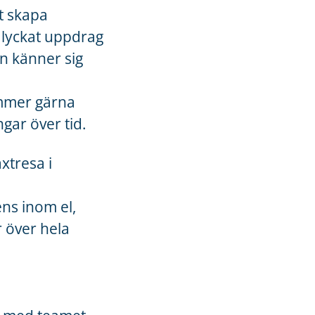
tt skapa
 lyckat uppdrag
n känner sig
kommer gärna
gar över tid.
xtresa i
ns inom el,
r över hela