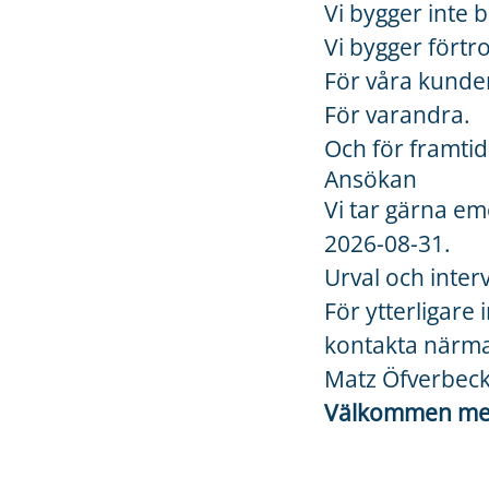
Vi bygger inte 
Vi bygger förtr
För våra kunde
För varandra.
Och för framtid
Ansökan
Vi tar gärna em
2026-
08-31
.
Urval och inter
För ytterligare
kontakta närma
Matz Öfverbeck
Välkommen med