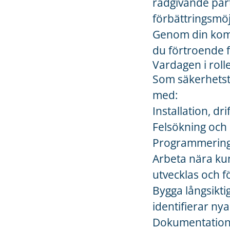
rådgivande par
förbättringsmöj
Genom din komp
du förtroende f
Vardagen i roll
Som säkerhetste
med:
Installation, d
Felsökning och 
Programmering 
Arbeta nära ku
utvecklas och f
Bygga långsikti
identifierar n
Dokumentation 