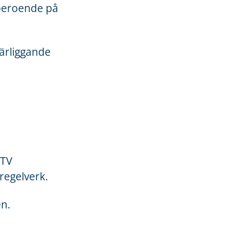
 beroende på
närliggande
CTV
regelverk.
en.