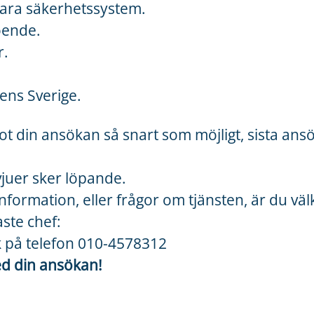
bara säkerhetssystem.
oende.
r.
ens Sverige.
ot din ansökan så snart som möjligt, sista ans
vjuer sker löpande.
 information, eller frågor om tjänsten, är du v
ste chef:
 på telefon 010-4578312
 din ansökan!