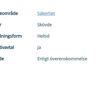
teområde
Säkerhet
r
Skövde
llningsform
Heltid
tivavtal
Ja
äde
Enligt överenskommelse