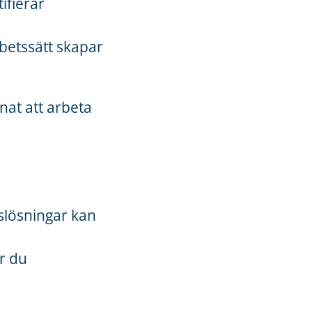
ifierar
betssätt skapar
nat att arbeta
slösningar kan
är du