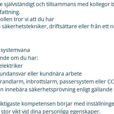
e självständigt och tillsammans med kollegor
attning.
rollen tror vi att du har
säkerhetstekniker, driftsättare eller från ett 
 systemvana
ande om du har:
lektriker
kundansvar eller kundnära arbete
randlarm, inbrottslarm, passersystem eller C
n innebära säkerhetsprövning enligt gällande 
 viktigaste kompetensen börjar med inställning
 stor vikt vid dina personliga egenskaper.