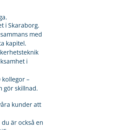
ga.
et i Skaraborg.
tillsammans med
a kapitel.
äkerhetsteknik
rksamhet i
 kollegor –
 gör skillnad.
våra kunder att
– du är också en