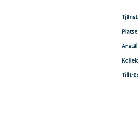
Tjäns
Platse
Anstä
Kollek
Tilltr