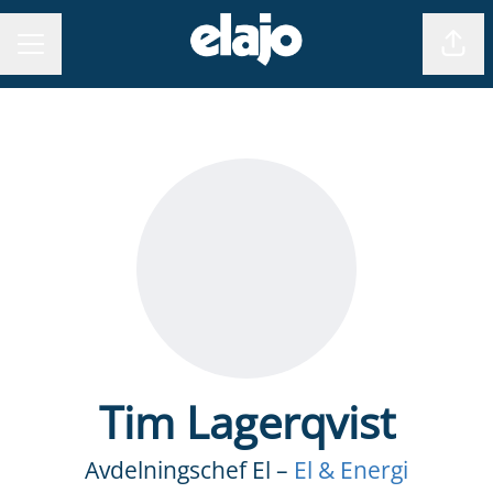
Dela
KARRIÄRMENY
Tim Lagerqvist
Avdelningschef El –
El & Energi