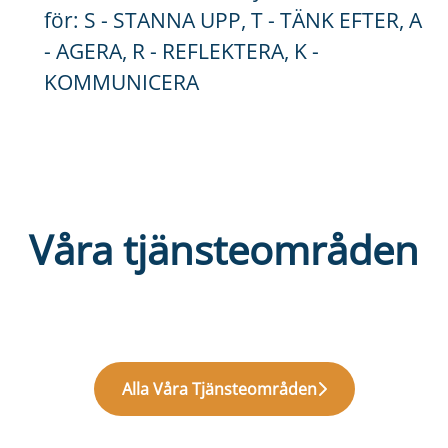
för: S - STANNA UPP, T - TÄNK EFTER, A
- AGERA, R - REFLEKTERA, K -
KOMMUNICERA
Våra tjänsteområden
Tillverkning och Mekaniskt
underhåll
Affärsstöd
Innovation
Alla Våra Tjänsteområden